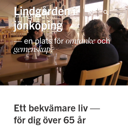
Lindgården i
jönköping
omtanke
— en plats för
och
gemenskap
.
Ett bekvämare liv —
för dig över 65 år