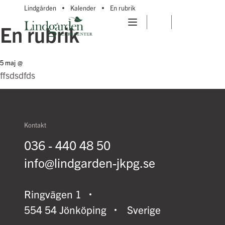
Lindgården
Kalender
En rubrik
En rubrik
5 maj
@
ffsdsdfds
Kontakt
036 - 440 48 50
info@lindgarden-jkpg.se
Ringvägen 1
554 54 Jönköping
Sverige