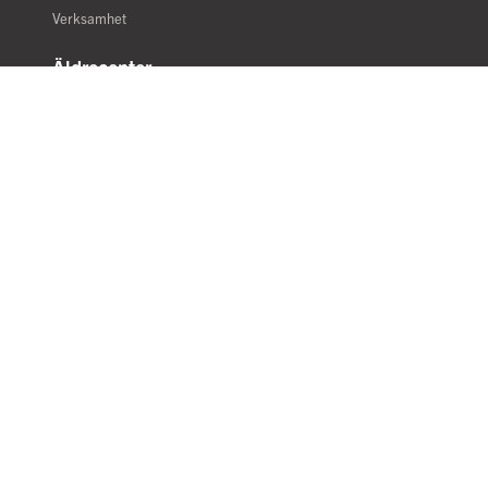
Verksamhet
Äldrecenter
Äldrevårdcentralen
Fotvården
Frisören
Hemtjänst
Restaurang
Samtalsterapeut
Service
Beställ varm lunch hem